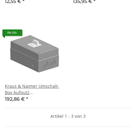
HILFSKONTAKT
KA63B.T904.VE2.F437
12,55 €
*
135,95 €
*
0% USt.
Kraus & Naimer Umschalt-
Box Aufputz
KA63B.T904.KL70.F437
192,86 €
*
Artikel 1 - 3 von 3