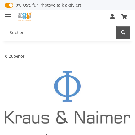
0% USt. für Betreiber der Anlage gem. § 12 Abs. 3 UStG
0% USt. für Photovoltaik aktiviert
Zubehör