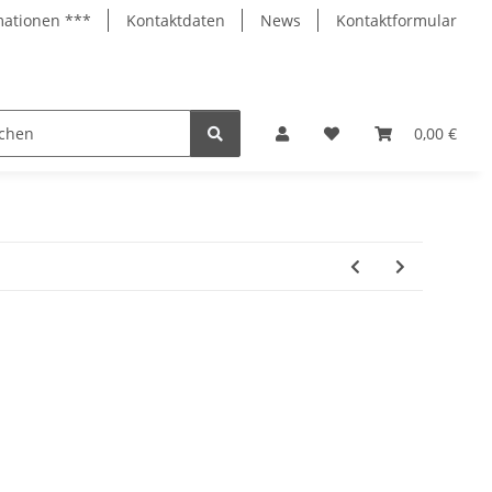
mationen ***
Kontaktdaten
News
Kontaktformular
otovoltaik
Aktionsware %
Hersteller
0,00 €