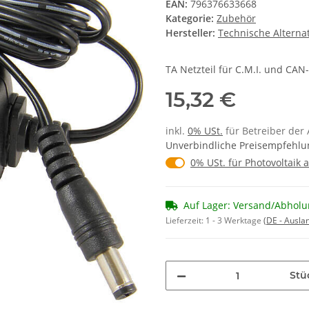
EAN:
796376633668
Kategorie:
Zubehör
Hersteller:
Technische Alterna
TA Netzteil für C.M.I. und CAN
15,32 €
inkl.
0% USt.
für Betreiber der 
Unverbindliche Preisempfehlun
0% USt. für Betreiber der
0% USt. für Photovoltaik a
Auf Lager: Versand/Abholu
Lieferzeit:
1 - 3 Werktage
(DE - Ausla
Stü