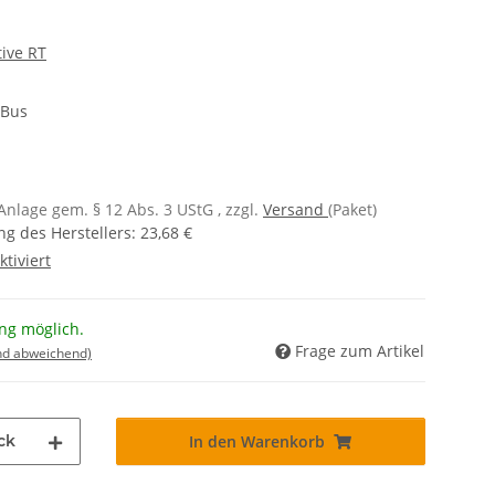
tive RT
-Bus
Anlage gem. § 12 Abs. 3 UStG , zzgl.
Versand
(Paket)
g des Herstellers
:
23,68 €
 Anlage gem. § 12 Abs. 3 UStG
ktiviert
ng möglich.
Frage zum Artikel
nd abweichend)
ck
In den Warenkorb