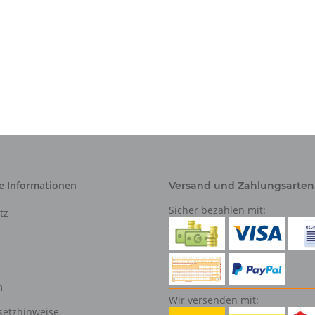
e Informationen
Versand und Zahlungsarten
Sicher bezahlen mit:
tz
m
Wir versenden mit:
setzhinweise