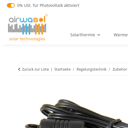
0% USt. für Betreiber der Anlage gem. § 12 Abs. 3 UStG
0% USt. für Photovoltaik aktiviert
Solarthermie
Wärmes
Zurück zur Liste
Startseite
Regelungstechnik
Zubehör